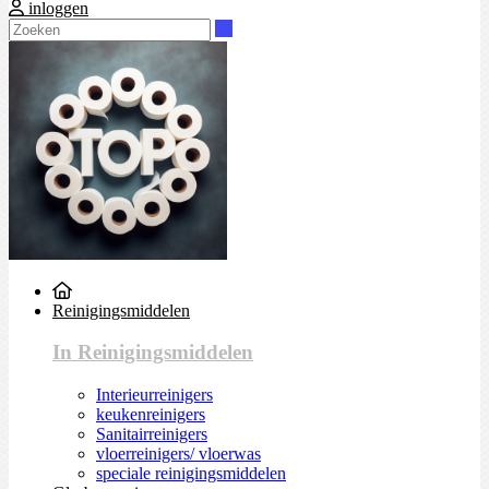
inloggen
Zoeken
Reinigingsmiddelen
In Reinigingsmiddelen
Interieurreinigers
keukenreinigers
Sanitairreinigers
vloerreinigers/ vloerwas
speciale reinigingsmiddelen