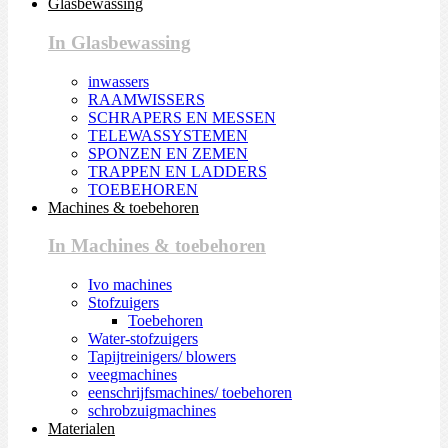
Glasbewassing
In Glasbewassing
inwassers
RAAMWISSERS
SCHRAPERS EN MESSEN
TELEWASSYSTEMEN
SPONZEN EN ZEMEN
TRAPPEN EN LADDERS
TOEBEHOREN
Machines & toebehoren
In Machines & toebehoren
Ivo machines
Stofzuigers
Toebehoren
Water-stofzuigers
Tapijtreinigers/ blowers
veegmachines
eenschrijfsmachines/ toebehoren
schrobzuigmachines
Materialen