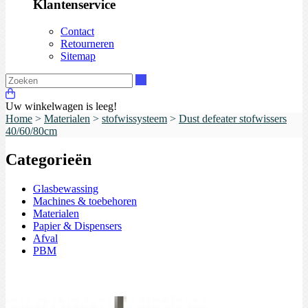
Klantenservice
Contact
Retourneren
Sitemap
Zoeken
Uw winkelwagen is leeg!
Home
>
Materialen
>
stofwissysteem
>
Dust defeater stofwissers
40/60/80cm
Categorieën
Glasbewassing
Machines & toebehoren
Materialen
Papier & Dispensers
Afval
PBM