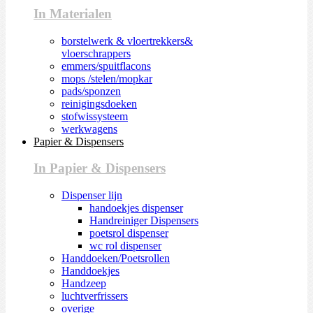
In Materialen
borstelwerk & vloertrekkers&
vloerschrappers
emmers/spuitflacons
mops /stelen/mopkar
pads/sponzen
reinigingsdoeken
stofwissysteem
werkwagens
Papier & Dispensers
In Papier & Dispensers
Dispenser lijn
handoekjes dispenser
Handreiniger Dispensers
poetsrol dispenser
wc rol dispenser
Handdoeken/Poetsrollen
Handdoekjes
Handzeep
luchtverfrissers
overige