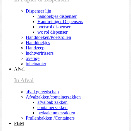
Dispenser lijn
handoekjes dispenser
Handreiniger Dispensers
poetsrol dispenser
wc rol dispenser
Handdoeken/Poetsrollen
Handdoekjes
Handzeep
luchtverfrissers
overige
toiletpapier
Afval
In Afval
afval gereedschap
Afvalzakken/containerzakken
afvalbak zakken
containerzakken
pedaalemmerzakken
Prullenbakken /Containers
PBM