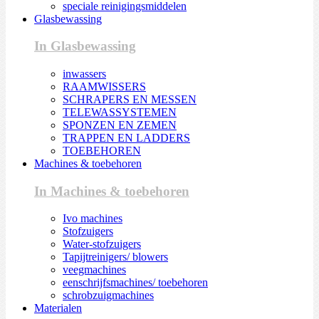
speciale reinigingsmiddelen
Glasbewassing
In Glasbewassing
inwassers
RAAMWISSERS
SCHRAPERS EN MESSEN
TELEWASSYSTEMEN
SPONZEN EN ZEMEN
TRAPPEN EN LADDERS
TOEBEHOREN
Machines & toebehoren
In Machines & toebehoren
Ivo machines
Stofzuigers
Water-stofzuigers
Tapijtreinigers/ blowers
veegmachines
eenschrijfsmachines/ toebehoren
schrobzuigmachines
Materialen