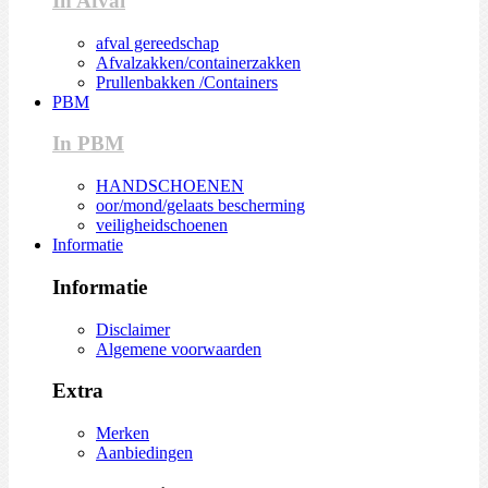
In Afval
afval gereedschap
Afvalzakken/containerzakken
Prullenbakken /Containers
PBM
In PBM
HANDSCHOENEN
oor/mond/gelaats bescherming
veiligheidschoenen
Informatie
Informatie
Disclaimer
Algemene voorwaarden
Extra
Merken
Aanbiedingen