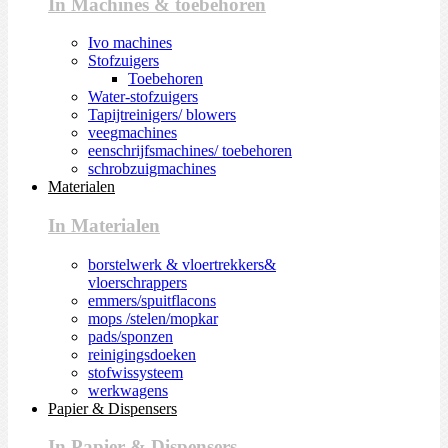
In Machines & toebehoren
Ivo machines
Stofzuigers
Toebehoren
Water-stofzuigers
Tapijtreinigers/ blowers
veegmachines
eenschrijfsmachines/ toebehoren
schrobzuigmachines
Materialen
In Materialen
borstelwerk & vloertrekkers&
vloerschrappers
emmers/spuitflacons
mops /stelen/mopkar
pads/sponzen
reinigingsdoeken
stofwissysteem
werkwagens
Papier & Dispensers
In Papier & Dispensers