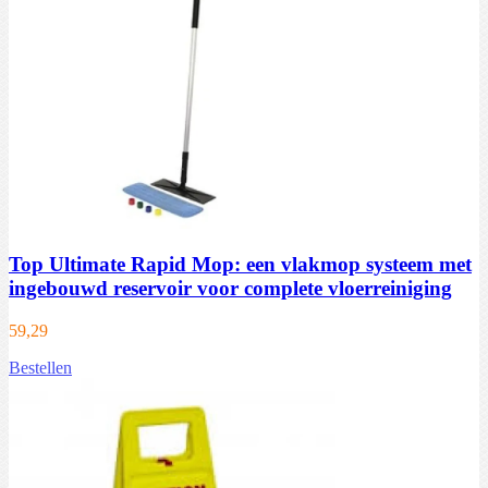
Top Ultimate Rapid Mop: een vlakmop systeem met
ingebouwd reservoir voor complete vloerreiniging
59,29
Bestellen