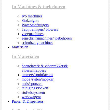
In Machines & toebehoren
Ivo machines
Stofzuigers
Water-stofzuigers
Tapijtreinigers/ blowers
veegmachines
eenschrijfsmachines/ toebehoren
schrobzuigmachines
Materialen
In Materialen
borstelwerk & vloertrekkers&
vloerschrappers
emmers/spuitflacons
mops /stelen/mopkar
pads/sponzen
reinigingsdoeken
stofwissysteem
werkwagens
Papier & Dispensers