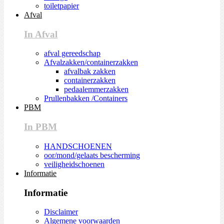
toiletpapier
Afval
In Afval
afval gereedschap
Afvalzakken/containerzakken
afvalbak zakken
containerzakken
pedaalemmerzakken
Prullenbakken /Containers
PBM
In PBM
HANDSCHOENEN
oor/mond/gelaats bescherming
veiligheidschoenen
Informatie
Informatie
Disclaimer
Algemene voorwaarden