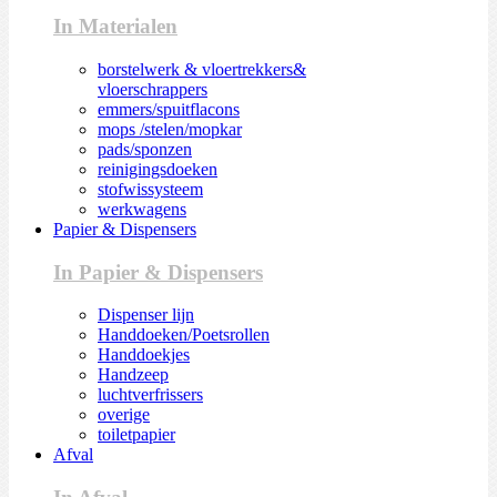
In Materialen
borstelwerk & vloertrekkers&
vloerschrappers
emmers/spuitflacons
mops /stelen/mopkar
pads/sponzen
reinigingsdoeken
stofwissysteem
werkwagens
Papier & Dispensers
In Papier & Dispensers
Dispenser lijn
Handdoeken/Poetsrollen
Handdoekjes
Handzeep
luchtverfrissers
overige
toiletpapier
Afval