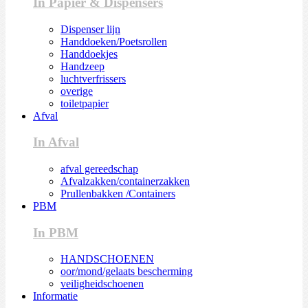
In Papier & Dispensers
Dispenser lijn
Handdoeken/Poetsrollen
Handdoekjes
Handzeep
luchtverfrissers
overige
toiletpapier
Afval
In Afval
afval gereedschap
Afvalzakken/containerzakken
Prullenbakken /Containers
PBM
In PBM
HANDSCHOENEN
oor/mond/gelaats bescherming
veiligheidschoenen
Informatie