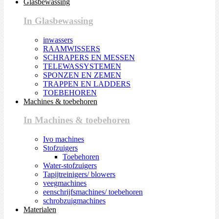
Glasbewassing
In Glasbewassing
inwassers
RAAMWISSERS
SCHRAPERS EN MESSEN
TELEWASSYSTEMEN
SPONZEN EN ZEMEN
TRAPPEN EN LADDERS
TOEBEHOREN
Machines & toebehoren
In Machines & toebehoren
Ivo machines
Stofzuigers
Toebehoren
Water-stofzuigers
Tapijtreinigers/ blowers
veegmachines
eenschrijfsmachines/ toebehoren
schrobzuigmachines
Materialen