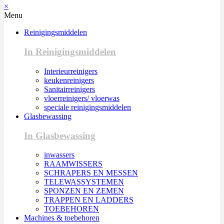
×
Menu
Reinigingsmiddelen
In Reinigingsmiddelen
Interieurreinigers
keukenreinigers
Sanitairreinigers
vloerreinigers/ vloerwas
speciale reinigingsmiddelen
Glasbewassing
In Glasbewassing
inwassers
RAAMWISSERS
SCHRAPERS EN MESSEN
TELEWASSYSTEMEN
SPONZEN EN ZEMEN
TRAPPEN EN LADDERS
TOEBEHOREN
Machines & toebehoren