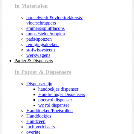
In Materialen
borstelwerk & vloertrekkers&
vloerschrappers
emmers/spuitflacons
mops /stelen/mopkar
pads/sponzen
reinigingsdoeken
stofwissysteem
werkwagens
Papier & Dispensers
In Papier & Dispensers
Dispenser lijn
handoekjes dispenser
Handreiniger Dispensers
poetsrol dispenser
wc rol dispenser
Handdoeken/Poetsrollen
Handdoekjes
Handzeep
luchtverfrissers
overige