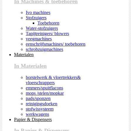
In Machines & toebehoren
Ivo machines
Stofzuigers
Toebehoren
Water-stofzuigers
Tapijtreinigers/ blowers
veegmachines
eenschrijfsmachines/ toebehoren
schrobzuigmachines
Materialen
In Materialen
borstelwerk & vloertrekkers&
vloerschrappers
emmers/spuitflacons
mops /stelen/mopkar
pads/sponzen
reinigingsdoeken
stofwissysteem
werkwagens
Papier & Dispensers
In Papier & Dispensers