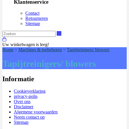
Klantenservice
Contact
Retourneren
Sitemap
Zoeken
Uw winkelwagen is leeg!
Home
>
Machines & toebehoren
>
Tapijtreinigers/ blowers
Tapijtreinigers/ blowers
Informatie
Cookieverklaring
privacy-polis
Over ons
Disclaimer
Algemene voorwaarden
Neem contact op
Sitemap