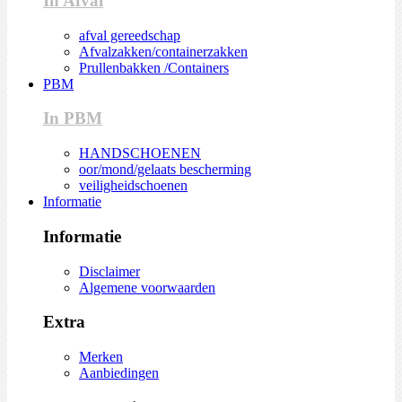
In Afval
afval gereedschap
Afvalzakken/containerzakken
Prullenbakken /Containers
PBM
In PBM
HANDSCHOENEN
oor/mond/gelaats bescherming
veiligheidschoenen
Informatie
Informatie
Disclaimer
Algemene voorwaarden
Extra
Merken
Aanbiedingen