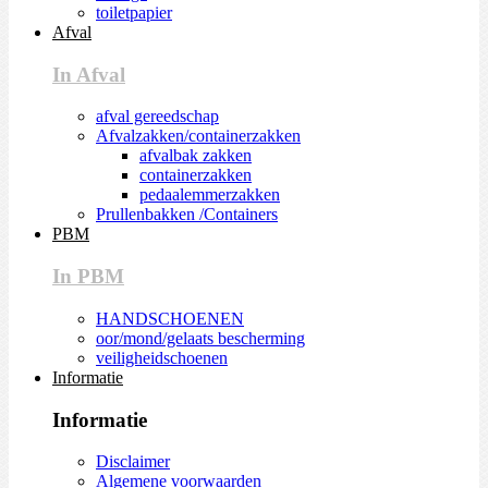
toiletpapier
Afval
In Afval
afval gereedschap
Afvalzakken/containerzakken
afvalbak zakken
containerzakken
pedaalemmerzakken
Prullenbakken /Containers
PBM
In PBM
HANDSCHOENEN
oor/mond/gelaats bescherming
veiligheidschoenen
Informatie
Informatie
Disclaimer
Algemene voorwaarden