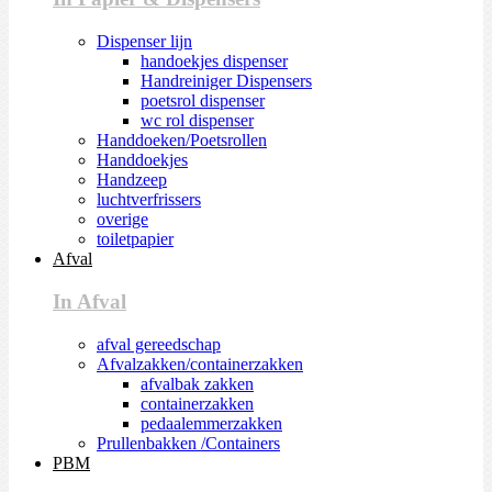
Dispenser lijn
handoekjes dispenser
Handreiniger Dispensers
poetsrol dispenser
wc rol dispenser
Handdoeken/Poetsrollen
Handdoekjes
Handzeep
luchtverfrissers
overige
toiletpapier
Afval
In Afval
afval gereedschap
Afvalzakken/containerzakken
afvalbak zakken
containerzakken
pedaalemmerzakken
Prullenbakken /Containers
PBM