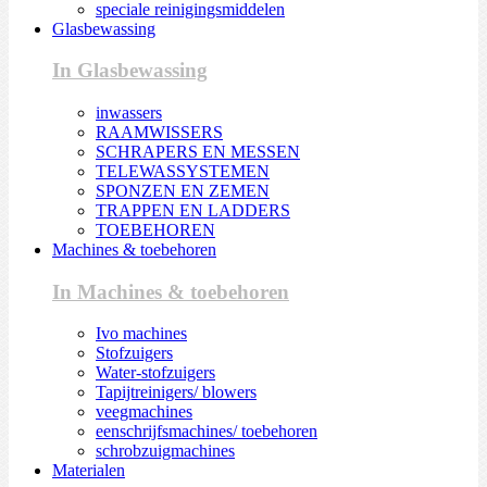
speciale reinigingsmiddelen
Glasbewassing
In Glasbewassing
inwassers
RAAMWISSERS
SCHRAPERS EN MESSEN
TELEWASSYSTEMEN
SPONZEN EN ZEMEN
TRAPPEN EN LADDERS
TOEBEHOREN
Machines & toebehoren
In Machines & toebehoren
Ivo machines
Stofzuigers
Water-stofzuigers
Tapijtreinigers/ blowers
veegmachines
eenschrijfsmachines/ toebehoren
schrobzuigmachines
Materialen