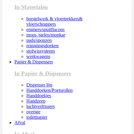
In Materialen
borstelwerk & vloertrekkers&
vloerschrappers
emmers/spuitflacons
mops /stelen/mopkar
pads/sponzen
reinigingsdoeken
stofwissysteem
werkwagens
Papier & Dispensers
In Papier & Dispensers
Dispenser lijn
Handdoeken/Poetsrollen
Handdoekjes
Handzeep
luchtverfrissers
overige
toiletpapier
Afval