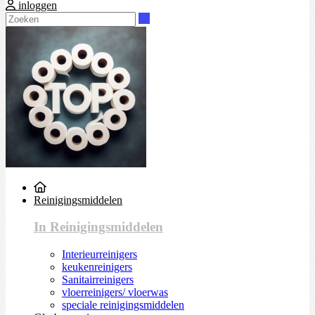
inloggen
Zoeken
Reinigingsmiddelen
In Reinigingsmiddelen
Interieurreinigers
keukenreinigers
Sanitairreinigers
vloerreinigers/ vloerwas
speciale reinigingsmiddelen