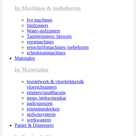
In Machines & toebehoren
Ivo machines
Stofzuigers
Water-stofzuigers
Tapijtreinigers/ blowers
veegmachines
eenschrijfsmachines/ toebehoren
schrobzuigmachines
Materialen
In Materialen
borstelwerk & vloertrekkers&
vloerschrappers
emmers/spuitflacons
mops /stelen/mopkar
pads/sponzen
reinigingsdoeken
stofwissysteem
werkwagens
Papier & Dispensers