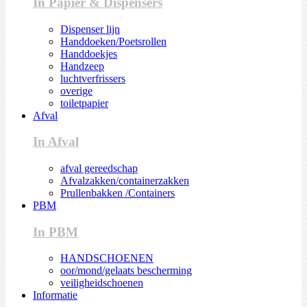
In Papier & Dispensers
Dispenser lijn
Handdoeken/Poetsrollen
Handdoekjes
Handzeep
luchtverfrissers
overige
toiletpapier
Afval
In Afval
afval gereedschap
Afvalzakken/containerzakken
Prullenbakken /Containers
PBM
In PBM
HANDSCHOENEN
oor/mond/gelaats bescherming
veiligheidschoenen
Informatie