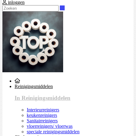
inloggen
Zoeken
Reinigingsmiddelen
In Reinigingsmiddelen
Interieurreinigers
keukenreinigers
Sanitairreinigers
vloerreinigers/ vloerwas
speciale reinigingsmiddelen