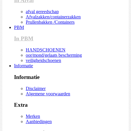
In Afval
afval gereedschap
Afvalzakken/containerzakken
Prullenbakken /Containers
PBM
In PBM
HANDSCHOENEN
oor/mond/gelaats bescherming
veiligheidschoenen
Informatie
Informatie
Disclaimer
Algemene voorwaarden
Extra
Merken
Aanbiedingen