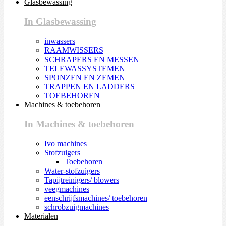
Glasbewassing
In Glasbewassing
inwassers
RAAMWISSERS
SCHRAPERS EN MESSEN
TELEWASSYSTEMEN
SPONZEN EN ZEMEN
TRAPPEN EN LADDERS
TOEBEHOREN
Machines & toebehoren
In Machines & toebehoren
Ivo machines
Stofzuigers
Toebehoren
Water-stofzuigers
Tapijtreinigers/ blowers
veegmachines
eenschrijfsmachines/ toebehoren
schrobzuigmachines
Materialen