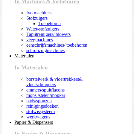
In Machines & toebehoren
Ivo machines
Stofzuigers
Toebehoren
Water-stofzuigers
Tapijtreinigers/ blowers
veegmachines
eenschrijfsmachines/ toebehoren
schrobzuigmachines
Materialen
In Materialen
borstelwerk & vloertrekkers&
vloerschrappers
emmers/spuitflacons
mops /stelen/mopkar
pads/sponzen
reinigingsdoeken
stofwissysteem
werkwagens
Papier & Dispensers
In Papier & Dispensers