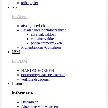
toiletpapier
Afval
In Afval
afval gereedschap
Afvalzakken/containerzakken
afvalbak zakken
containerzakken
pedaalemmerzakken
Prullenbakken /Containers
PBM
In PBM
HANDSCHOENEN
oor/mond/gelaats bescherming
veiligheidschoenen
Informatie
Informatie
Disclaimer
Algemene voorwaarden