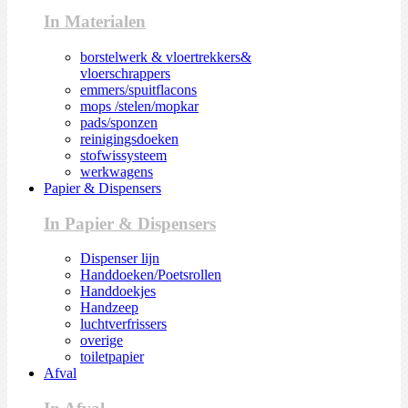
In Materialen
borstelwerk & vloertrekkers&
vloerschrappers
emmers/spuitflacons
mops /stelen/mopkar
pads/sponzen
reinigingsdoeken
stofwissysteem
werkwagens
Papier & Dispensers
In Papier & Dispensers
Dispenser lijn
Handdoeken/Poetsrollen
Handdoekjes
Handzeep
luchtverfrissers
overige
toiletpapier
Afval