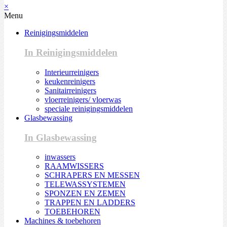
×
Menu
Reinigingsmiddelen
In Reinigingsmiddelen
Interieurreinigers
keukenreinigers
Sanitairreinigers
vloerreinigers/ vloerwas
speciale reinigingsmiddelen
Glasbewassing
In Glasbewassing
inwassers
RAAMWISSERS
SCHRAPERS EN MESSEN
TELEWASSYSTEMEN
SPONZEN EN ZEMEN
TRAPPEN EN LADDERS
TOEBEHOREN
Machines & toebehoren