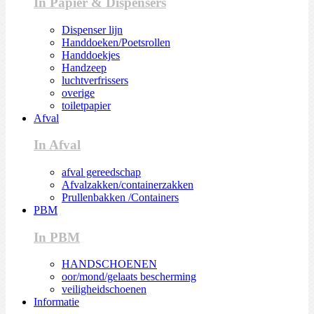
In Papier & Dispensers
Dispenser lijn
Handdoeken/Poetsrollen
Handdoekjes
Handzeep
luchtverfrissers
overige
toiletpapier
Afval
In Afval
afval gereedschap
Afvalzakken/containerzakken
Prullenbakken /Containers
PBM
In PBM
HANDSCHOENEN
oor/mond/gelaats bescherming
veiligheidschoenen
Informatie