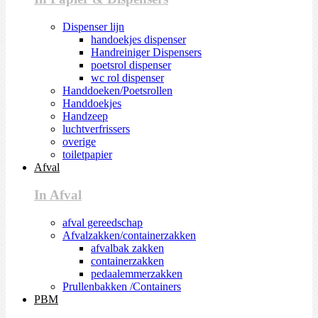
Dispenser lijn
handoekjes dispenser
Handreiniger Dispensers
poetsrol dispenser
wc rol dispenser
Handdoeken/Poetsrollen
Handdoekjes
Handzeep
luchtverfrissers
overige
toiletpapier
Afval
In Afval
afval gereedschap
Afvalzakken/containerzakken
afvalbak zakken
containerzakken
pedaalemmerzakken
Prullenbakken /Containers
PBM