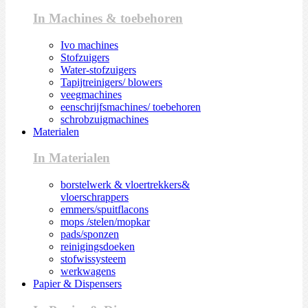
In Machines & toebehoren
Ivo machines
Stofzuigers
Water-stofzuigers
Tapijtreinigers/ blowers
veegmachines
eenschrijfsmachines/ toebehoren
schrobzuigmachines
Materialen
In Materialen
borstelwerk & vloertrekkers&
vloerschrappers
emmers/spuitflacons
mops /stelen/mopkar
pads/sponzen
reinigingsdoeken
stofwissysteem
werkwagens
Papier & Dispensers