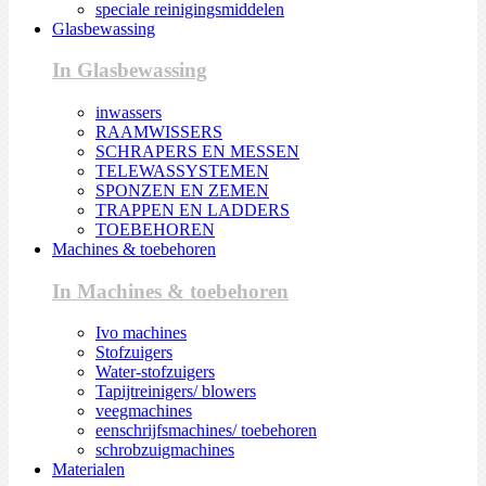
speciale reinigingsmiddelen
Glasbewassing
In Glasbewassing
inwassers
RAAMWISSERS
SCHRAPERS EN MESSEN
TELEWASSYSTEMEN
SPONZEN EN ZEMEN
TRAPPEN EN LADDERS
TOEBEHOREN
Machines & toebehoren
In Machines & toebehoren
Ivo machines
Stofzuigers
Water-stofzuigers
Tapijtreinigers/ blowers
veegmachines
eenschrijfsmachines/ toebehoren
schrobzuigmachines
Materialen