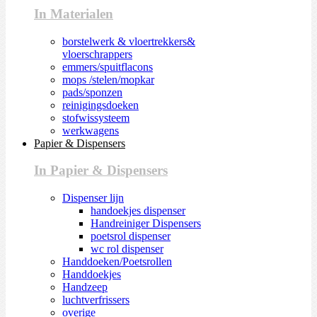
In Materialen
borstelwerk & vloertrekkers&
vloerschrappers
emmers/spuitflacons
mops /stelen/mopkar
pads/sponzen
reinigingsdoeken
stofwissysteem
werkwagens
Papier & Dispensers
In Papier & Dispensers
Dispenser lijn
handoekjes dispenser
Handreiniger Dispensers
poetsrol dispenser
wc rol dispenser
Handdoeken/Poetsrollen
Handdoekjes
Handzeep
luchtverfrissers
overige